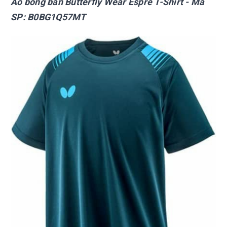
Áo bóng bàn Butterfly Wear Espre T-Shirt - Mã
SP: B0BG1Q57MT