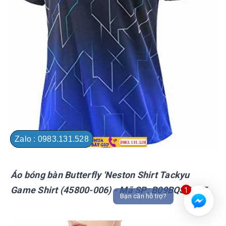
Zalo : 0983.131.528
Áo bóng bàn Butterfly 'Neston Shirt Tackyu
Game Shirt (45800-006)
- Mã SP:
B09BQSCFKF
1
Bạn cần hỗ trợ?